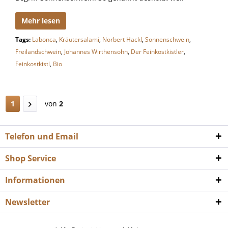
Mehr lesen
Tags:
Labonca
,
Kräutersalami
,
Norbert Hackl
,
Sonnenschwein
,
Freilandschwein
,
Johannes Wirthensohn
,
Der Feinkostkistler
,
Feinkostkistl
,
Bio
1
von
2
Telefon und Email
Shop Service
Informationen
Newsletter