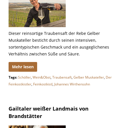
Dieser reinsortige Traubensaft der Rebe Gelber
Muskateller besticht durch seinen intensiven,
sortentypischen Geschmack und ein ausgeglichenes
Verhältnis zwischen Süße und Säure.
Mehr lesen
Tags:
Schöller
,
Wein&Obst
,
Traubensaft
,
Gelber Muskateller
,
Der
Feinkostkistler
,
Feinkostkistl
,
Johannes Wirthensohn
Gailtaler weißer Landmais von
Brandstätter