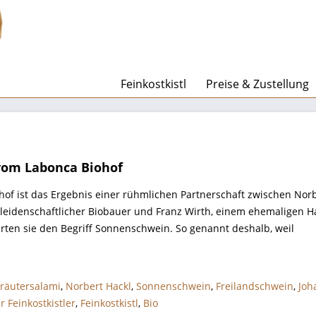
Feinkostkistl
Preise & Zustellung
vom Labonca Biohof
of ist das Ergebnis einer rühmlichen Partnerschaft zwischen Norb
 leidenschaftlicher Biobauer und Franz Wirth, einem ehemaligen 
ten sie den Begriff Sonnenschwein. So genannt deshalb, weil
räutersalami
,
Norbert Hackl
,
Sonnenschwein
,
Freilandschwein
,
Joh
r Feinkostkistler
,
Feinkostkistl
,
Bio