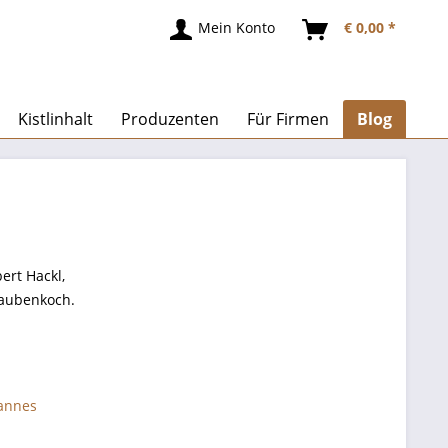
Mein Konto
€ 0,00 *
Kistlinhalt
Produzenten
Für Firmen
Blog
ert Hackl,
Haubenkoch.
annes