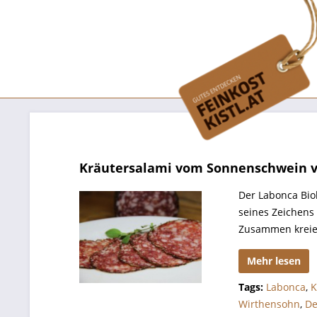
Kräutersalami vom Sonnenschwein 
Der Labonca Bioh
seines Zeichens
Zusammen kreier
Mehr lesen
Tags:
Labonca
,
K
Wirthensohn
,
De